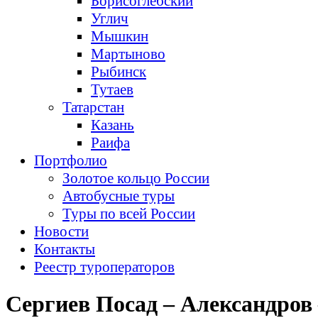
Борисоглебский
Углич
Мышкин
Мартыново
Рыбинск
Тутаев
Татарстан
Казань
Раифа
Портфолио
Золотое кольцо России
Автобусные туры
Туры по всей России
Новости
Контакты
Реестр туроператоров
Сергиев Посад – Александров