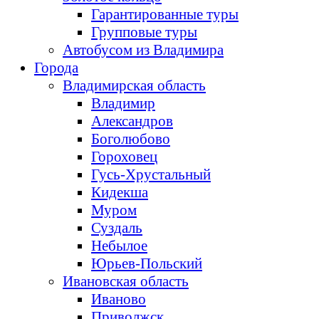
Гарантированные туры
Групповые туры
Автобусом из Владимира
Города
Владимирская область
Владимир
Александров
Боголюбово
Гороховец
Гусь-Хрустальный
Кидекша
Муром
Суздаль
Небылое
Юрьев-Польский
Ивановская область
Иваново
Приволжск