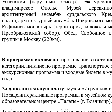
Успенский (наружный осмотр)
.
Экскурсион
владимирское Ополье, Музей деревянно
архитектурный ансамбль суздальского Кре
палата, архитектурный ансамбль Покровского мо
Евфимиев монастырь (территория, колокольны
Преображенский собор). Обед. Свободное 
группы в Москву
(220км)
.
В программу включено:
проживание в гостини
категории, питание по программе, транспортное
экскурсионная программа и входные билеты в му
гида.
За дополнительную плату:
музей «Игрушки» в
Посаде,интерактивные программы в музейном к
образовательном центре «Палаты» (г. Владимир).
Турфирма оставляет за собой право замены экск