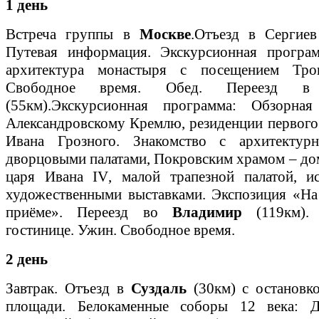
1 день
Встреча группы в
Москве
.Отъезд в
Сергиев
Путевая информация. Экскурсионная програ
архитектура монастыря с посещением Трои
Свободное время. Обед. Переезд
(55км)
.Экскурсионная программа: Обзорная
Александровскому Кремлю, резиденции первого 
Ивана Грозного. Знакомство с архитектур
дворцовыми палатами, Покровским храмом – д
царя Ивана
IV
, малой трапезной палатой, и
художественными выставками. Экспозиция «На
приёме». Переезд во
Владимир
(119км)
.
гостинице. Ужин. Свободное время.
2 день
Завтрак. Отъезд в
Суздаль
(30км)
с остановк
площади. Белокаменные соборы 12 века: Д